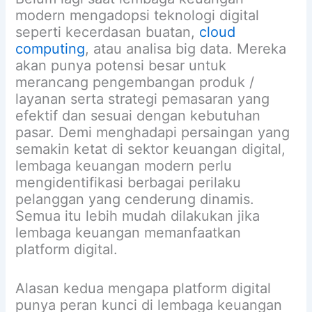
modern mengadopsi teknologi digital
seperti kecerdasan buatan,
cloud
computing
, atau analisa big data. Mereka
akan punya potensi besar untuk
merancang pengembangan produk /
layanan serta strategi pemasaran yang
efektif dan sesuai dengan kebutuhan
pasar. Demi menghadapi persaingan yang
semakin ketat di sektor keuangan digital,
lembaga keuangan modern perlu
mengidentifikasi berbagai perilaku
pelanggan yang cenderung dinamis.
Semua itu lebih mudah dilakukan jika
lembaga keuangan memanfaatkan
platform digital.
Alasan kedua mengapa platform digital
punya peran kunci di lembaga keuangan