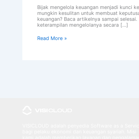
Bijak mengelola keuangan menjadi kunci k
mungkin kesulitan untuk membuat keputusa
keuangan? Baca artikelnya sampai selesai
keterampilan mengelolanya secara […]
Read More »
VISICLOUD adalah penyedia Software as a Servi
bagi pelaku ekonomi dan keuangan syariah. Misi
kami adalah memberikan layanan dan pengalama