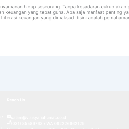
enyamanan hidup seseorang. Tanpa kesadaran cukup akan pe
n keuangan yang tepat guna. Apa saja manfaat penting yan
. Literasi keuangan yang dimaksud disini adalah pemaham
Reach Us
ce
salam@visisyariahumat.co.id
(031) 85589763 / WA
082226662129
n