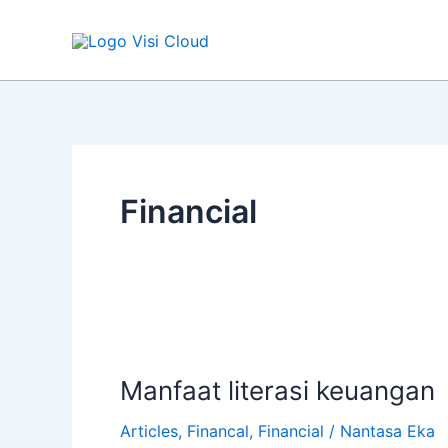
Skip
to
content
Financial
Manfaat
literasi
keuangan
Manfaat literasi keuangan
Articles
,
Financal
,
Financial
/
Nantasa Eka